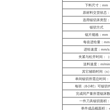
下料尺寸：mm
原材料交货状态
选用锯切床类型
锯切方式
锯片规格：mm
每齿进给量：mm
进给速度：mm/s
夹紧与松开时间：（
送料速度：m/min
其它辅助时间（s
单间锯切所需总时间：
每班（8小时）可锯切
完成同产量所需锯床
一件刀具锯切面积
单件成品截面积：