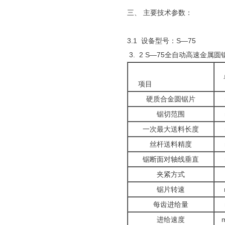
三、 主要技术参数：
3.1 设备型号：S—75
3. 2 S—75全自动高速金属
项目
硬质合金圆锯片
锯切范围
一次最大送料长度
丝杆送料精度
锯断面对轴线垂直
夹紧方式
锯片转速
每齿进给量
进给速度