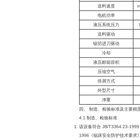
送料速度
m
电机功率
液压系统压力
送料驱动
锯切进刀驱动
冷却
液压邮箱容积
压缩空气
排屑方式
外型尺寸
净重
四、 制造、检验标准及主要精
4.1 制造、检验标准
该设备符合 JB/T3364.23-1
1996《锯床安全防护技术要求