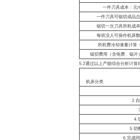
一件刀具成本：元/
一件刀具可锯切成品
锯切一次刀具所耗成
每班没人可操作机床
所耗费冷却液量计算：
锯切费用（含电费、锯片
5.2通过以上产能综合分析计
机床分类
2.
4
5.
6.完成