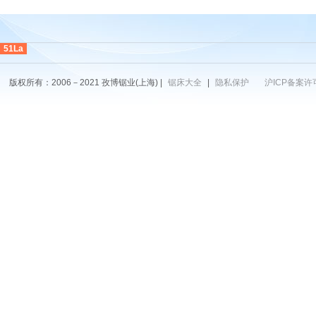
51La
版权所有：2006－2021 孜博锯业(上海) |
锯床大全
|
隐私保护
沪ICP备案许可