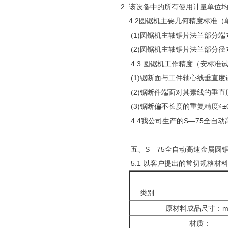
该设备中的所有使用计量单位均
4.2圆锯机主要几何精度标准（
(1)圆锯机主轴锯片法兰部分端向
(2)圆锯机主轴锯片法兰部分径向
4.3 圆锯机工作精度（安标准
(1)锯断面与工件轴心线垂直度误差
(2)锯断件端面对其素线的垂直度≤0
(3)锯断偏不长度的重复精度≦±0
4.4我公司生产的S—75全
五、S—75全自动高速金属圆
5.1 以客户提出的常切规格材
类别
原材料成品尺寸：m
材质：