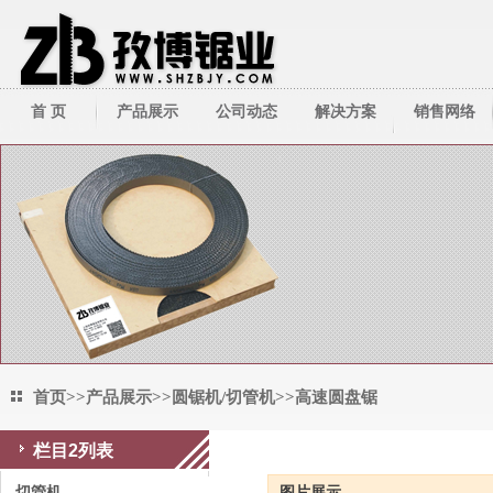
首 页
产品展示
公司动态
解决方案
销售网络
带锯床系列
公司新闻
技术资料
带锯条系列
行业新闻
圆锯机/切管机
其它周边产品
首页
>>
产品展示
>>
圆锯机/切管机
>>
高速圆盘锯
栏目2列表
高速圆盘锯
切管机
图片展示