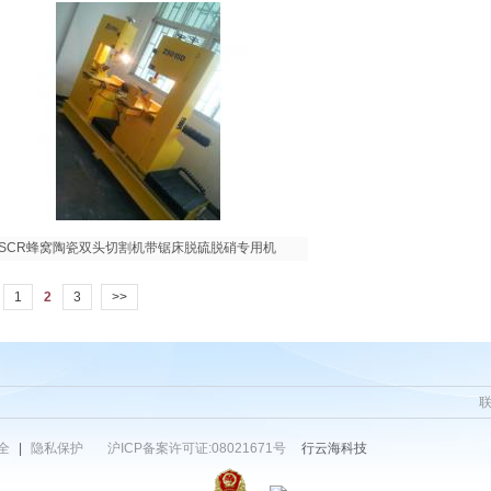
5D SCR蜂窝陶瓷双头切割机带锯床脱硫脱硝专用机
1
2
3
>>
全
|
隐私保护
沪ICP备案许可证:08021671号
行云海科技