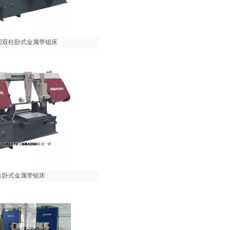
0 龙门双柱卧式金属带锯床
0 圆柱卧式金属带锯床