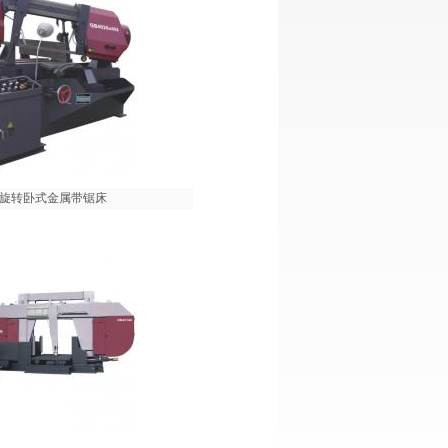
 剪刀旋转卧式金属带锯床