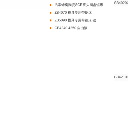
GB402
汽车蜂窝陶瓷SCR双头圆盘锯床
ZB4070 模具专用带锯床
ZB5090 模具专用带锯床 锯
GB4240 4250 自由滚
GB4210