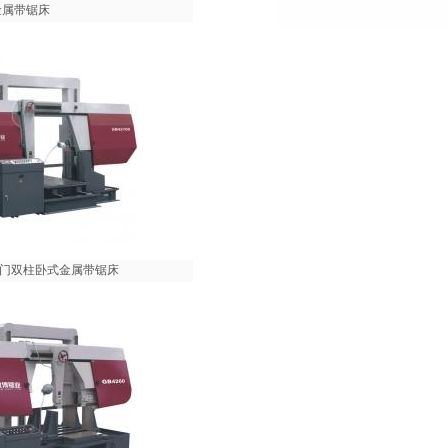
式金属带锯床
00 龙门双柱卧式金属带锯床