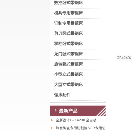
数控卧式带锯床
模具专用带锯床
订制专用带锯床
剪刀卧式带锯床
双柱卧式带锯床
龙门卧式带锯床
GB424
旋转卧式带锯床
小型立式带锯床
大型立式带锯床
锯床配件
最新产品
全新设计GZK4230 全自动
蜂窝陶瓷专用切割锯SCR专用切割