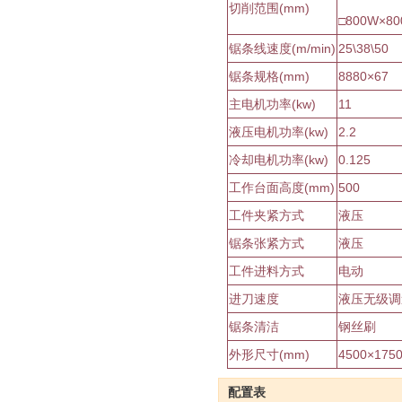
切削范围(mm)
□800W×80
锯条线速度(m/min)
25\38\50
锯条规格(mm)
8880×67
主电机功率(kw)
11
液压电机功率(kw)
2.2
冷却电机功率(kw)
0.125
工作台面高度(mm)
500
工件夹紧方式
液压
锯条张紧方式
液压
工件进料方式
电动
进刀速度
液压无级调
锯条清洁
钢丝刷
外形尺寸(mm)
4500×175
配置表