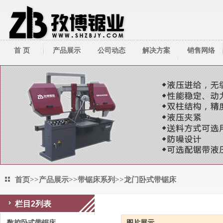
首 页
产品展示
公司动态
解决方案
销售网络
带锯床系列
公司新闻
技术资料
带锯条系列
行业新闻
圆锯机/切管机
其它周边产品
首页
>>
产品展示
>>
带锯床系列
>>
龙门卧式带锯床
栏目2列表
龙门卧式带锯床
数控卧式带锯床
图片展示