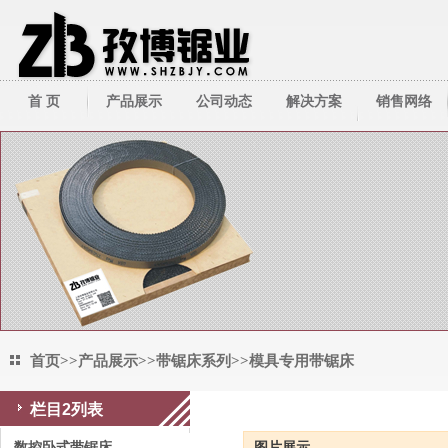
首 页
产品展示
公司动态
解决方案
销售网络
带锯床系列
公司新闻
技术资料
带锯条系列
行业新闻
圆锯机/切管机
其它周边产品
首页
>>
产品展示
>>
带锯床系列
>>
模具专用带锯床
栏目2列表
模具专用带锯床
数控卧式带锯床
图片展示