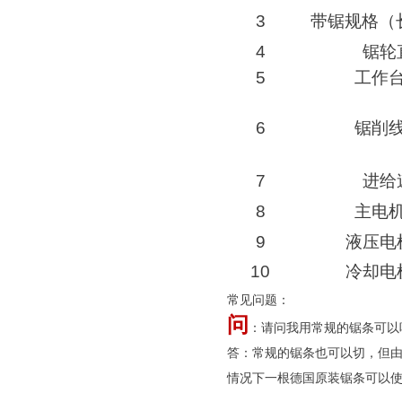
3
带锯规格（
4
锯轮
5
工作
6
锯削
7
进给
8
主电
9
液压电
10
冷却电
常见问题：
问
：请问我用常规的锯条可以
答：常规的锯条也可以切，但
情况下一根德国原装锯条可以使