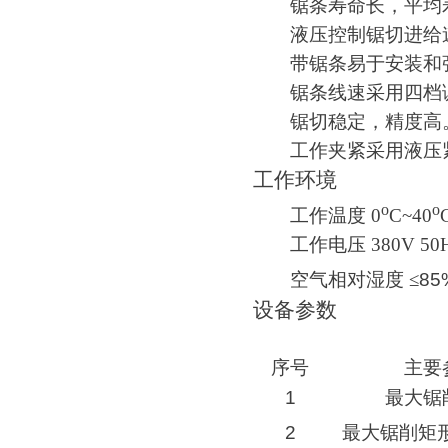
锯条寿命长，平均寿
液压控制锯切进给
带锯条易于安装和
锯条线速采用四档调
锯切稳定，精度高
工作夹紧采用液压
工作环境
o
o
工作温度 0
C~40
工作电压 380V 50
空气相对湿度 ≤
85
设备参数
序号
主要
1
最大锯
2
最大锯削矩