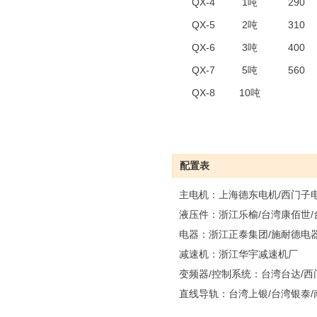
QX-4
1吨
290
QX-5
2吨
310
QX-6
3吨
400
QX-7
5吨
560
QX-8
10吨
配置表
主电机：上海德东电机/西门子
液压件：浙江乐榆/台湾康佰世
电器：浙江正泰集团/施耐德电
减速机：浙江华宇减速机厂
变频器/控制系统：台湾台达/西
直线导轨：台湾上银/台湾银泰/