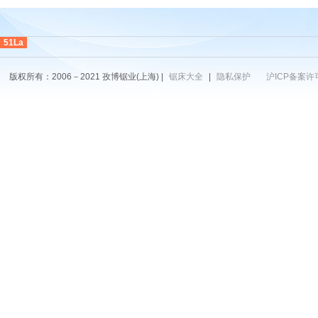
51La
版权所有：2006－2021 孜博锯业(上海) |
锯床大全
|
隐私保护
沪ICP备案许可