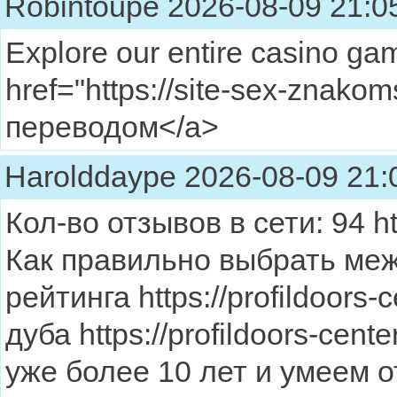
Robintoupe 2026-08-09 21:0
Explore our entire casino gam
href="https://site-sex-znako
переводом</a>
Harolddaype 2026-08-09 21:
Кол-во отзывов в сети: 94 htt
Как правильно выбрать ме
рейтинга https://profildoors-
дуба https://profildoors-cen
уже более 10 лет и умеем 