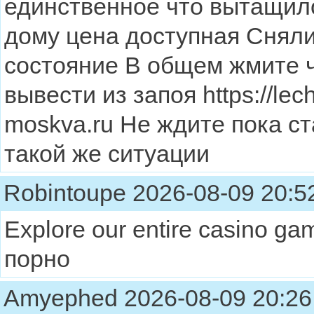
единственное что вытащило
дому цена доступная Сняли
состояние В общем жмите 
вывести из запоя https://le
moskva.ru Не ждите пока с
такой же ситуации
Robintoupe 2026-08-09 20:5
Explore our entire casino ga
порно
Amyephed 2026-08-09 20:26