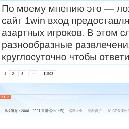
По моему мнению это — ло
сайт 1win вход предоставл
азартных игроков. В этом 
разнообразные развлечени
круглосуточно чтобы ответи
1
2
3
>>
11503
51La
版权所有：2006－2021 孜博锯业(上海) |
锯床大全
|
隐私保护
沪ICP备案许可