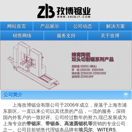
网站首页
产品展示
公司动态
解决方案
销售网络
服务支持
关于孜博
公司简介
上海孜博锯业有限公司于2006年成立，座落于上海市浦
东新区。一直以来公司以其优质的产品，一流的服务，深得
国内外客户的一致好评。公司经过数年的努力,现已发展成为
上海专业的
带锯床
、
带锯条、高速圆锯机等
营销的专业公司
之一。公司目前销售代理锯条品牌有
埃贝尔
、
WiTERS
、